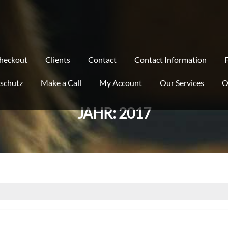
heckout
Clients
Contact
Contact Information
schutz
Make a Call
My Account
Our Services
O
JAHR:
2017