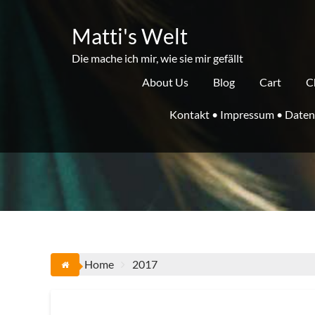
Skip
to
Matti's Welt
content
Die mache ich mir, wie sie mir gefällt
About Us
Blog
Cart
C
Kontakt • Impressum • Daten
Home
2017