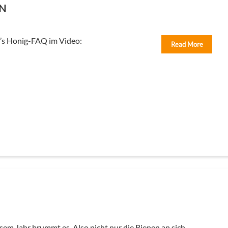
N
’s Honig-FAQ im Video:
Read More
esem Jahr brummt es. Also nicht nur die Bienen an sich,