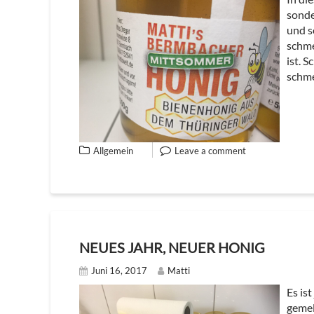
sonde
und s
schme
ist. 
schme
Allgemein
Leave a comment
NEUES JAHR, NEUER HONIG
Juni 16, 2017
Matti
Es ist
gemel