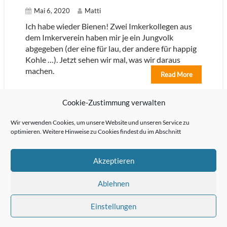
Mai 6, 2020
Matti
Ich habe wieder Bienen! Zwei Imkerkollegen aus
dem Imkerverein haben mir je ein Jungvolk
abgegeben (der eine für lau, der andere für happig
Kohle …). Jetzt sehen wir mal, was wir daraus
machen.
Read More
Allgemein
Leave a comment
Cookie-Zustimmung verwalten
Wir verwenden Cookies, um unsere Website und unseren Service zu
optimieren. Weitere Hinweise zu Cookies findest du im Abschnitt
Akzeptieren
Ablehnen
Acme Themes © 2026
Proudly powered by WordPress
|
Theme: Corporate
Einstellungen
Plus Pro by
Acme Themes