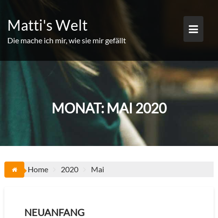
Skip
to
Matti's Welt
content
Die mache ich mir, wie sie mir gefällt
MONAT:
MAI 2020
Home
2020
Mai
NEUANFANG