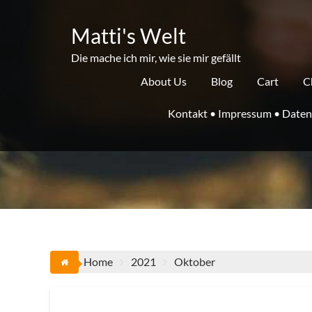
Skip
to
Matti's Welt
content
Die mache ich mir, wie sie mir gefällt
About Us
Blog
Cart
C
Kontakt • Impressum • Daten
Home
2021
Oktober