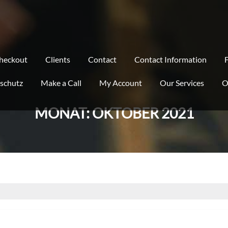
heckout
Clients
Contact
Contact Information
schutz
Make a Call
My Account
Our Services
O
MONAT:
OKTOBER 2021