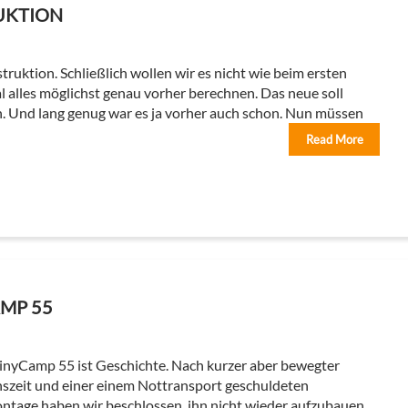
UKTION
uktion. Schließlich wollen wir es nicht wie beim ersten
l alles möglichst genau vorher berechnen. Das neue soll
nn. Und lang genug war es ja vorher auch schon. Nun müssen
Read More
AMP 55
inyCamp 55 ist Geschichte. Nach kurzer aber bewegter
szeit und einer einem Nottransport geschuldeten
tage haben wir beschlossen, ihn nicht wieder aufzubauen.